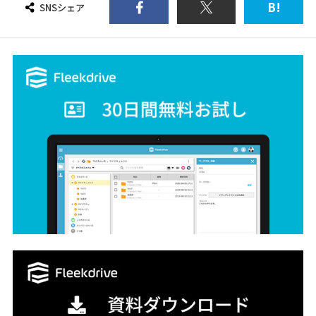
B!
SNSシェア