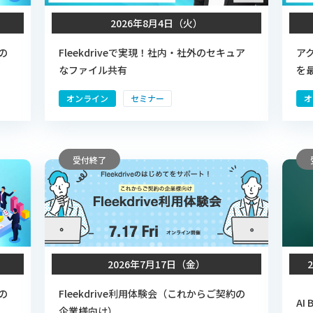
2026年8月4日（火）
の
Fleekdriveで実現！社内・社外のセキュア
ア
なファイル共有
を
オンライン
セミナー
オ
受付終了
2026年7月17日（金）
の
Fleekdrive利用体験会（これからご契約の
AI 
企業様向け）