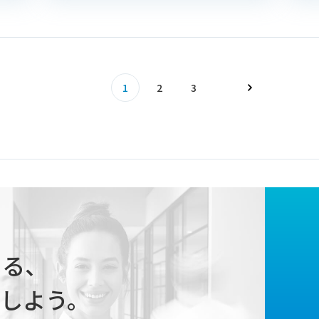
1
2
3
じまる、
しよう。