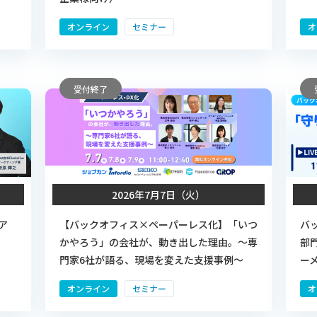
オンライン
セミナー
オ
受付終了
2026年7月7日（火）
ア
【バックオフィス×ペーパーレス化】「いつ
バ
かやろう」の会社が、動き出した理由。～専
部
門家6社が語る、現場を変えた支援事例～
ー
オンライン
セミナー
オ