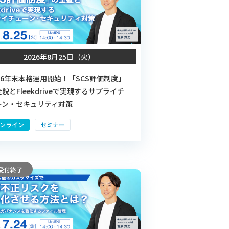
2026年8月25日（火）
026年末本格運用開始！「SCS評価制度」
貌とFleekdriveで実現するサプライチ
ーン・セキュリティ対策
ンライン
セミナー
受付終了