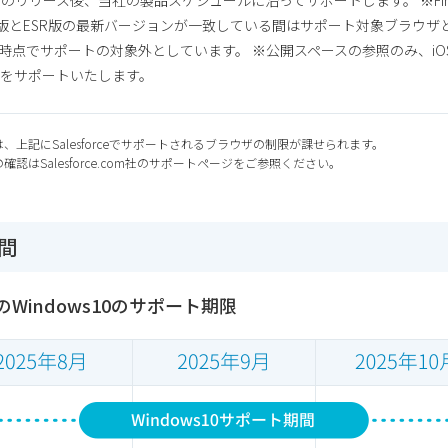
ース後、当社の製品スケジュールに沿ってサポートします。 ※Firefox ESR
foxの通常版とESR版の最新バージョンが一致している間はサポート対象ブラ
点でサポートの対象外としています。 ※公開スペースの参照のみ、iOS及びi
romeをサポートいたします。
境は、上記にSalesforceでサポートされるブラウザの制限が課せられます。
の確認はSalesforce.com社のサポートページをご参照ください。
間
geのWindows10のサポート期限