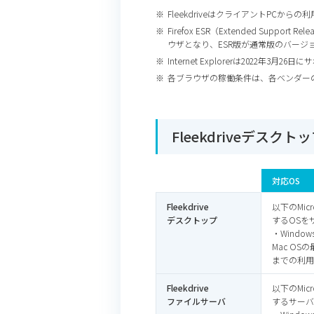
FleekdriveはクライアントPC
Firefox ESR（Extended S
ウザとなり、ESR版が通常版のバー
Internet Explorerは2022年3月
各ブラウザの稼働条件は、各ベンダー
Fleekdriveデスク
対応OS
Fleekdrive
以下のMic
デスクトップ
するOSを
・Windows 
Mac O
までの利用
Fleekdrive
以下のMic
ファイルサーバ
するサーバ