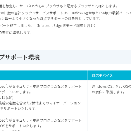
からの利用を想定し、サーバOSからのブラウザも上記対応ブラウザと同様とします。
upport Release）版の当社クラウドサービスサポートは、Firefoxの通常版とESR版
ジョン番号より小さくなった時点でサポートの対象外としています。
26日にサポート終了しました。（Microsoft Edge IEモード環境も含む）
の要件に準拠します。
トップサポート環境
対応デバイス
rosoft がセキュリティ更新プログラムなどを
サポート
Windows OS、Mac
サポートいたします。
の要件に準拠します。
11 (x64)
Sの最新安定版を含めた2世代までの
マイナーバージョン
をサポートいたします。
rosoft がセキュリティ更新プログラムなどを
サポート
OSをサポートいたします。