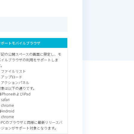
サポートモバイルブラウザ
下記の公開スペースの画面に限定し、
モ
バイルブラウザの利用をサポートしま
す。
・ファイルリスト
・アップロード
・アクションパネル
対象は以下の通りです。
iPhoneおよびiPad
safari
chrome
Android
chrome
※PCのブラウザと同様に
最新リリースバ
ージョンが
サポート対象となります。