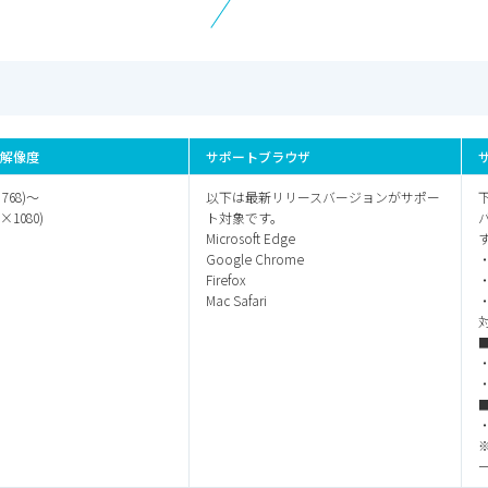
解像度
サポートブラウザ
×768)～
以下は最新リリースバージョンが
サポー
0×1080)
ト対象です。
Microsoft Edge
Google Chrome
Firefox
Mac Safari
■
・
・
■
・