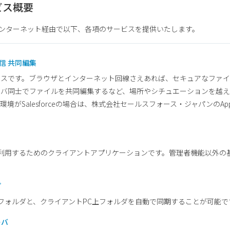
サービス概要
ンターネット経由で以下、各項のサービスを提供いたします。
配信 共同編集
ビスです。ブラウザとインターネット回線さえあれば、セキュアなファ
ンバ同士でファイルを共同編集するなど、場所やシチュエーションを越
がSalesforceの場合は、株式会社セールスフォース・ジャパンのAppE
端末から利用するためのクライアントアプリケーションです。管理者機能以外
プ
iveのフォルダと、クライアントPC上フォルダを自動で同期することが可能で
ーバ