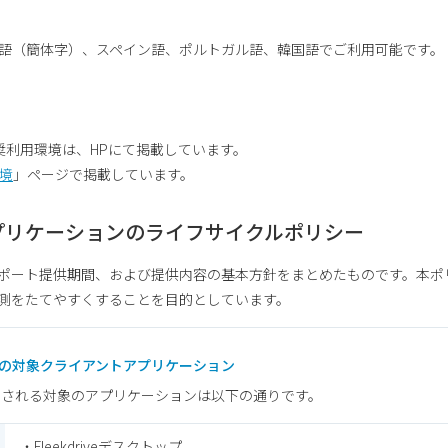
語（簡体字）、スペイン語、ポルトガル語、韓国語でご利⽤可能です。
る推奨利用環境は、HPにて掲載しています。
境
」ページで掲載しています。
トアプリケーションのライフサイクルポリシー
ポート提供期間、および提供内容の基本方針をまとめたものです。本ポ
測をたてやすくすることを目的としています。
リシーの対象クライアントアプリケーション
用される対象のアプリケーションは以下の通りです。
・Fleekdriveデスクトップ