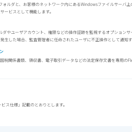
iveのフォルダと、お客様のネットワーク内にあるWindowsファイルサー
駐型サービスとして機能します。
ル、フォルダやユーザアカウント、権限などの操作証跡を監視するオプション
が発生した場合、監査管理者に任命されたユーザに不正操作として通知
ョン
税関係書類、領収書、電子取引データなどの法定保存文書を専用のFleek
ービス仕様」記載のとおりとします。