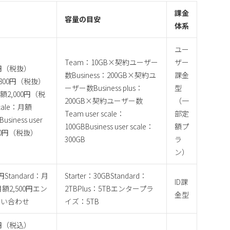
課金
容量の目安
体系
ユー
Team：10GB×契約ユーザー
ザー
0円（税抜）
数Business：200GB×契約ユ
課金
1,800円（税抜）
ーザー数Business plus：
型
：月額2,000円（税
200GB×契約ユーザー数
（一
scale：月額
Team user scale：
部定
siness user
100GBBusiness user scale：
額プ
000円（税抜）
300GB
ラ
ン）
0円Standard：月
Starter：30GBStandard：
ID課
：月額2,500円エン
2TBPlus：5TBエンタープラ
金型
問い合わせ
イズ：5TB
85円（税込）