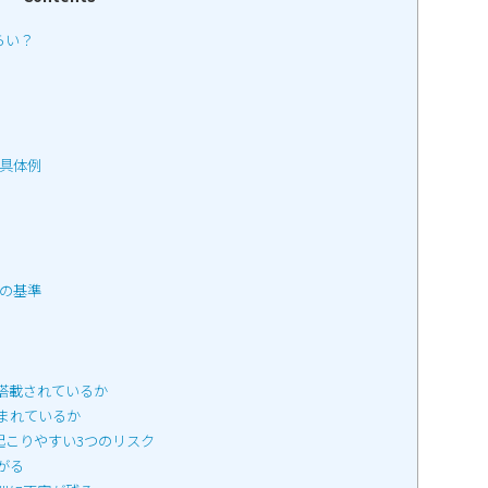
らい？
具体例
の基準
準搭載されているか
含まれているか
起こりやすい3つのリスク
がる