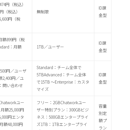
：3,474円（税込）
ID課
,864円（税込）
無制限
金型
s：6,600円（税
ic：月額899円（税
ID課
andard：月額
1TB／ユーザー
金型
Standard：チーム全体で
1,500円／ユーザ
5TBAdvanced：チーム全体
ID課
額2,400円／ユ
で15TB ～Enterprise：カスタ
金型
se：問い合わせ
マイズ
atworkユー
フリー：2GBChatworkユー
容量
額25,000円
ザー特別プラン：300GBビジ
別定
,000円エンタ
ネス：500GBエンタープライ
額プ
額48,000円
ズ1TB：1TBエンタープライ
ラン