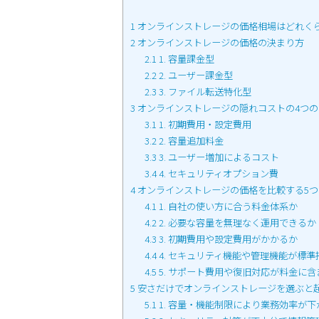
1
オンラインストレージの価格相場はどれく
2
オンラインストレージの価格の決まり方
2.1
1. 容量課金型
2.2
2. ユーザー課金型
2.3
3. ファイル転送特化型
3
オンラインストレージの隠れコストの4つの
3.1
1. 初期費用・設定費用
3.2
2. 容量追加料金
3.3
3. ユーザー増加によるコスト
3.4
4. セキュリティオプション費
4
オンラインストレージの価格を比較する5つ
4.1
1. 自社の使い方に合う料金体系か
4.2
2. 必要な容量を無理なく運用できるか
4.3
3. 初期費用や設定費用がかかるか
4.4
4. セキュリティ機能や管理機能が標
4.5
5. サポート費用や復旧対応が料金に
5
安さだけでオンラインストレージを選ぶと
5.1
1. 容量・機能制限により業務効率が下