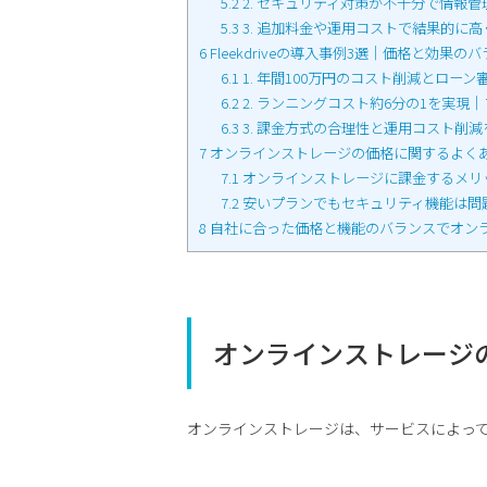
5.2
2. セキュリティ対策が不十分で情報
5.3
3. 追加料金や運用コストで結果的に高
6
Fleekdriveの導入事例3選｜価格と効果
6.1
1. 年間100万円のコスト削減とロー
6.2
2. ランニングコスト約6分の1を実現
6.3
3. 課金方式の合理性と運用コスト削
7
オンラインストレージの価格に関するよく
7.1
オンラインストレージに課金するメリ
7.2
安いプランでもセキュリティ機能は問
8
自社に合った価格と機能のバランスでオン
オンラインストレージ
オンラインストレージは、サービスによっ