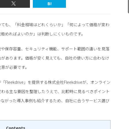
B!
いても、「料金相場はどれくらいか」「何によって価格が変わ
見極めればよいのか」は判断しにくいものです。
数や保存容量、セキュリティ機能、サポート範囲の違いを見落
合があります。価格が安く見えても、自社の使い方に合わなけ
注意が必要です。
ekdrive」を提供する株式会社Fleekdriveが、オンライン
変わる主な要因を整理したうえで、比較時に見るべきポイント
つながった導入事例も紹介するため、自社に合うサービス選び
Contents