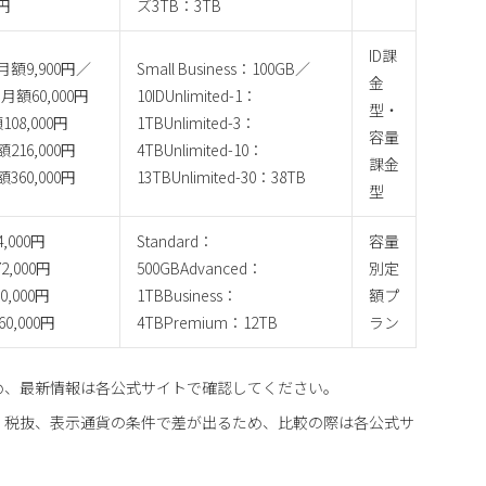
0円
ズ3TB：3TB
ID課
s：月額9,900円／
Small Business：100GB／
金
1：月額60,000円
10IDUnlimited-1：
型・
額108,000円
1TBUnlimited-3：
容量
額216,000円
4TBUnlimited-10：
課金
額360,000円
13TBUnlimited-30：38TB
型
,000円
Standard：
容量
2,000円
500GBAdvanced：
別定
0,000円
1TBBusiness：
額プ
0,000円
4TBPremium：12TB
ラン
め、最新情報は各公式サイトで確認してください。
・税抜、表示通貨の条件で差が出るため、比較の際は各公式サ