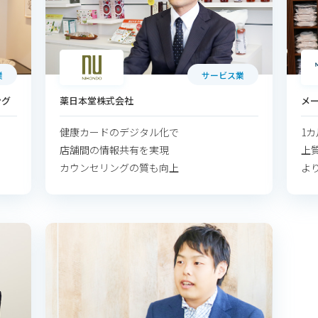
業
サービス業
ング
薬日本堂株式会社
メ
健康カードのデジタル化で
1
店舗間の情報共有を実現
上
カウンセリングの質も向上
よ