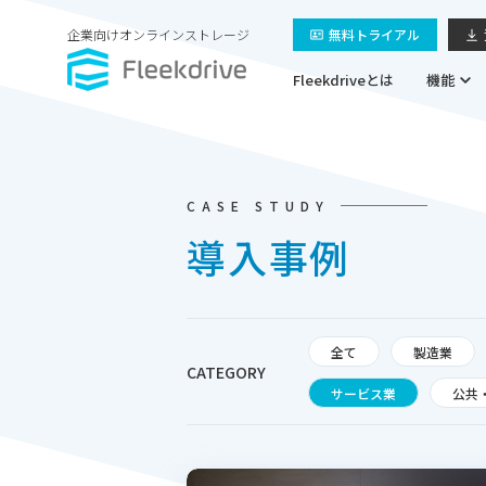
企業向けオンラインストレージ
無料トライアル
Fleekdriveとは
機能
CASE STUDY
導入事例
全て
製造業
CATEGORY
サービス業
公共