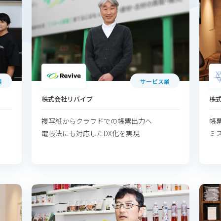
業
サービス業
株式会社リバイブ
株
複写紙からクラウドでの帳票出力へ
帳
電帳法にも対応したDX化を実現
ミ