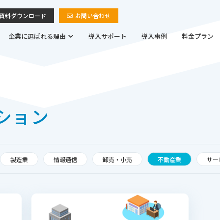
資料ダウンロード
お問い合わせ
企業に選ばれる理由
導入サポート
導入事例
料金プラン
ション
製造業
情報通信
卸売・小売
不動産業
サー