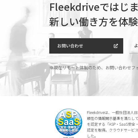
Fleekdriveでは
新しい働き方を体験
お問い合わせ
※現在リモート体制のため、
お問い合わせフ
Fleekdriveは、一般社団
頼性の情報開示基準を満たしてい
を認定する「ASP・SaaS安
認定を取得。クラウドサービ
した。