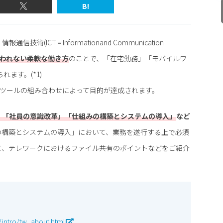
B!
通信技術(ICT = Informationand Communication
われない柔軟な働き方
のことで、「在宅勤務」「モバイルワ
ます。(*1)
ITツールの組み合わせによって目的が達成されます。
」「社員の意識改革」「仕組みの構築とシステムの導入」
など
の構築とシステムの導入」において、業務を遂行する上で必須
て、テレワークにおけるファイル共有のポイントなどをご紹介
/intro/tw_about.html