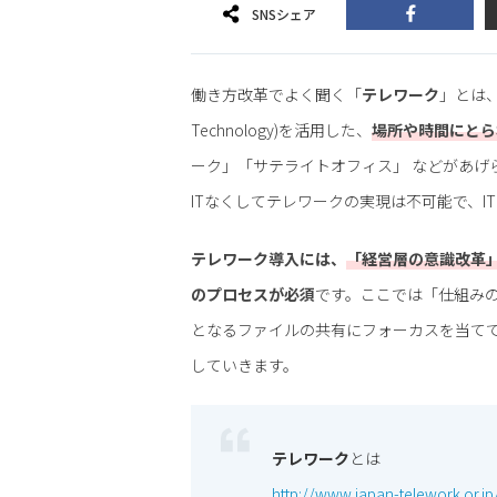
SNSシェア
働き方改革でよく聞く「
テレワーク
」とは、情報
Technology)を活用した、
場所や時間にとら
ーク」「サテライトオフィス」 などがあげられ
ITなくしてテレワークの実現は不可能で、
テレワーク導入には、
「経営層の意識改革
のプロセスが必須
です。ここでは「仕組み
となるファイルの共有にフォーカスを当て
していきます。
テレワーク
とは
http://www.japan-telework.or.jp