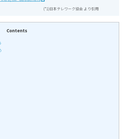
(*1)日本テレワーク協会 より引用
Contents
う
め