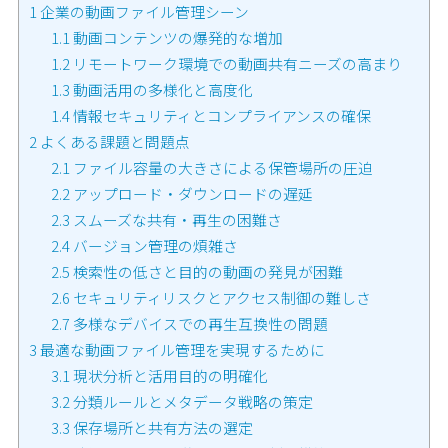
1
企業の動画ファイル管理シーン
1.1
動画コンテンツの爆発的な増加
1.2
リモートワーク環境での動画共有ニーズの高まり
1.3
動画活用の多様化と高度化
1.4
情報セキュリティとコンプライアンスの確保
2
よくある課題と問題点
2.1
ファイル容量の大きさによる保管場所の圧迫
2.2
アップロード・ダウンロードの遅延
2.3
スムーズな共有・再生の困難さ
2.4
バージョン管理の煩雑さ
2.5
検索性の低さと目的の動画の発見が困難
2.6
セキュリティリスクとアクセス制御の難しさ
2.7
多様なデバイスでの再生互換性の問題
3
最適な動画ファイル管理を実現するために
3.1
現状分析と活用目的の明確化
3.2
分類ルールとメタデータ戦略の策定
3.3
保存場所と共有方法の選定