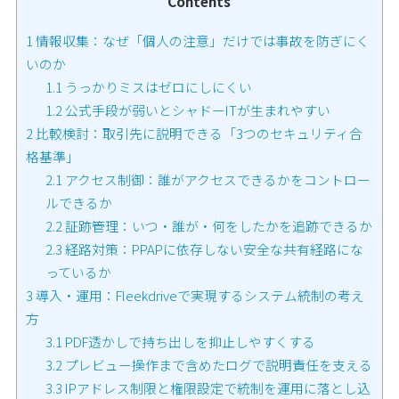
Contents
1
情報収集：なぜ「個人の注意」だけでは事故を防ぎにく
いのか
1.1
うっかりミスはゼロにしにくい
1.2
公式手段が弱いとシャドーITが生まれやすい
2
比較検討：取引先に説明できる「3つのセキュリティ合
格基準」
2.1
アクセス制御：誰がアクセスできるかをコントロー
ルできるか
2.2
証跡管理：いつ・誰が・何をしたかを追跡できるか
2.3
経路対策：PPAPに依存しない安全な共有経路にな
っているか
3
導入・運用：Fleekdriveで実現するシステム統制の考え
方
3.1
PDF透かしで持ち出しを抑止しやすくする
3.2
プレビュー操作まで含めたログで説明責任を支える
3.3
IPアドレス制限と権限設定で統制を運用に落とし込