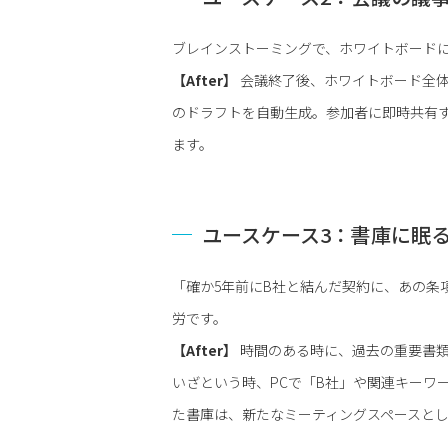
ブレインストーミングで、ホワイトボード
【After】
会議終了後、ホワイトボード全体
のドラフトを自動生成。参加者に即時共有
ます。
ユースケース3：書庫に眠
「確か5年前にB社と結んだ契約に、あの条
労です。
【After】
時間のある時に、過去の重要書類
いざという時、PCで「B社」や関連キーワ
た書庫は、新たなミーティングスペースと