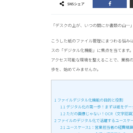
SNSシェア
「デスクの上が、いつの間にか書類の山…
こうした紙のファイル管理にまつわる悩み
スの「デジタル化機能」に焦点を当てます
アクセス可能な環境を整えることで、業務
歩を、始めてみませんか。
1
ファイルデジタル化機能の目的と役割
1.1
デジタル化の第一歩！まずは紙をデー
1.2
ただの画像じゃない！OCR（文字認識
2
ファイルのデジタル化で活躍するユースケ
2.1
ユースケース1：営業担当者の経費精