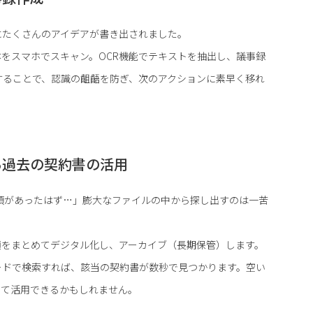
にたくさんのアイデアが書き出されました。
をスマホでスキャン。OCR機能でテキストを抽出し、議事録
することで、認識の齟齬を防ぎ、次のアクションに素早く移れ
る過去の契約書の活用
項があったはず…」膨大なファイルの中から探し出すのは一苦
をまとめてデジタル化し、アーカイブ（長期保管）します。
ードで検索すれば、該当の契約書が数秒で見つかります。空い
して活用できるかもしれません。