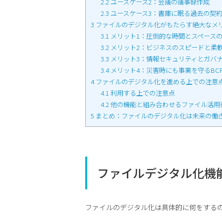
2.2
ユースケース2：会議の議事録作成
2.3
ユースケース3：書庫に眠る過去の契
3
ファイルのデジタル化がもたらす絶大なメ
3.1
メリット1：圧倒的な時間とスペース
3.2
メリット2：ビジネスのスピードと柔
3.3
メリット3：情報セキュリティとガバ
3.4
メリット4：災害時にも事業を守るBC
4
ファイルのデジタル化を進める上での注意
4.1
利用する上での注意点
4.2
他の機能と組み合わせるファイル活用
5
まとめ：ファイルのデジタル化は未来の働
ファイルデジタル化機
ファイルのデジタル化は具体的に何をする