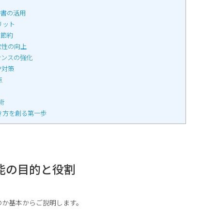
約書の活用
リット
の節約
軟性の向上
ナンスの強化
P対策
点
術
き方を創る第一歩
能の目的と役割
のか基本からご説明します。