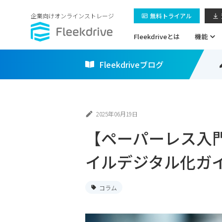
企業向けオンラインストレージ
無料トライアル
Fleekdriveとは
機能
Fleekdriveブログ
2025年06月19日
【ペーパーレス入
イルデジタル化ガ
コラム