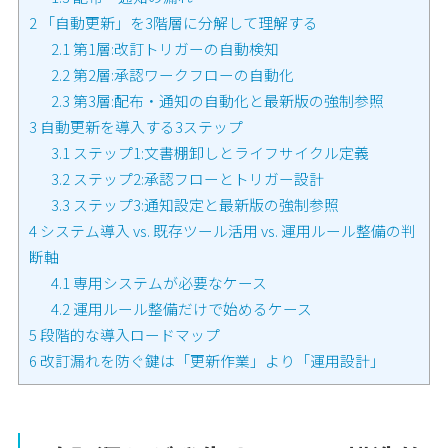
2
「自動更新」を3階層に分解して理解する
2.1
第1層:改訂トリガーの自動検知
2.2
第2層:承認ワークフローの自動化
2.3
第3層:配布・通知の自動化と最新版の強制参照
3
自動更新を導入する3ステップ
3.1
ステップ1:文書棚卸しとライフサイクル定義
3.2
ステップ2:承認フローとトリガー設計
3.3
ステップ3:通知設定と最新版の強制参照
4
システム導入 vs. 既存ツール活用 vs. 運用ルール整備の判
断軸
4.1
専用システムが必要なケース
4.2
運用ルール整備だけで始めるケース
5
段階的な導入ロードマップ
6
改訂漏れを防ぐ鍵は「更新作業」より「運用設計」