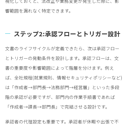
視化しておくと、法改正や業務変更が発生した際に、影
響範囲を漏れなく特定できます。
ステップ2:承認フローとトリガー設計
文書のライフサイクルが定義できたら、次は承認フロー
とトリガーの発動条件を設計します。承認フローは、文
書の重要度や影響範囲によって階層を分けます。例え
ば、全社規程(就業規則、情報セキュリティポリシーなど)
は「作成者→部門長→法務部門→経営層」といった多段
階の承認が必要ですが、部門内の作業手順書であれば
「作成者→課長→部門長」で完結させる設計です。
承認者の代理設定も重要です。承認者が休暇や出張で不