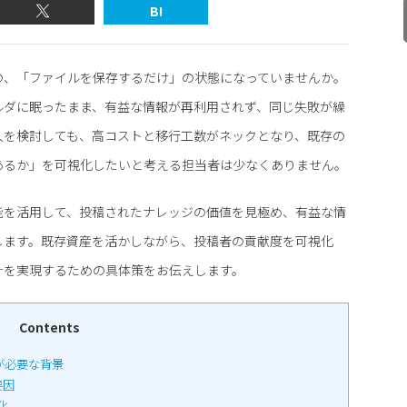
B!
の、「ファイルを保存するだけ」の状態になっていませんか。
ルダに眠ったまま、有益な情報が再利用されず、同じ失敗が繰
入を検討しても、高コストと移行工数がネックとなり、既存の
あるか」を可視化したいと考える担当者は少なくありません。
能を活用して、投稿されたナレッジの価値を見極め、有益な情
します。既存資産を活かしながら、投稿者の貢献度を可視化
計を実現するための具体策をお伝えします。
Contents
が必要な背景
要因
化