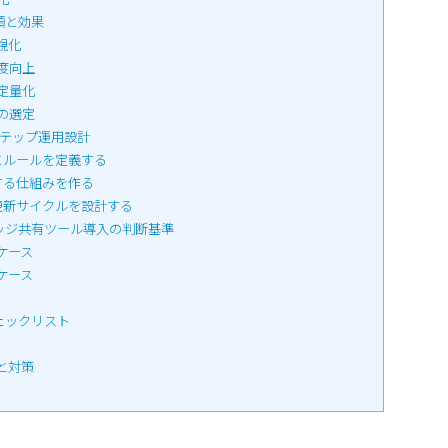
類と効果
視化
度向上
定量化
の選定
テップ運用設計
とルールを定義する
する仕組みを作る
更新サイクルを設計する
ッジ共有ツール導入の判断基準
ケース
ケース
ェックリスト
と対策