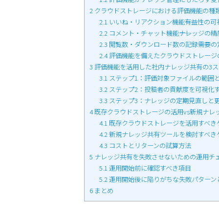
2
クラウドストレージにおける評価機能の種
2.1
いいね・リアクション機能――有益性の可
2.2
コメント・チャット機能――ナレッジの精
2.3
閲覧数・ダウンロード数の記録――需要の
2.4
評価機能を備えたクラウドストレージ
3
評価機能を活用した社内ナレッジ共有の3ス
3.1
ステップ1：評価対象ファイルの範囲
3.2
ステップ2：投稿者の貢献度を可視化
3.3
ステップ3：ナレッジの定期見直しと
4
既存クラウドストレージの活用vs新規ナレ
4.1
既存クラウドストレージを活用すべき
4.2
新規ナレッジ共有ツールを検討すべき
4.3
コストとリターンの試算方法
5
ナレッジ共有を失敗させないための運用チ
5.1
運用開始前に確認すべき項目
5.2
運用開始後に陥りがちな失敗パターン
6
まとめ