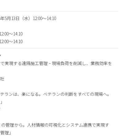
5月13日（水）12:00～14:10
:00〜14:10
:00〜14:10
ン
で実現する遠隔施工管理 – 現場負荷を削減し、業務効率を
会社
ベテランは、楽になる。ベテランの判断をすべての現場へ。
術」
ド
」の管理から。人材情報の可視化とシステム連携で実現す
務管理」