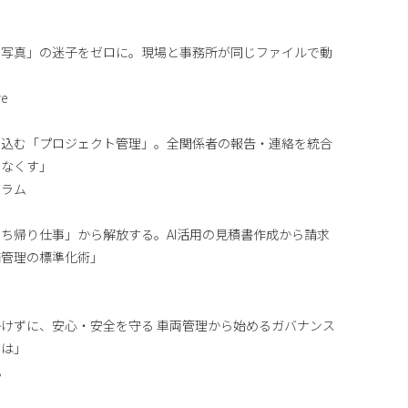
・写真」の迷子をゼロに。現場と事務所が同じファイルで動
ve
き込む「プロジェクト管理」。全関係者の報告・連絡を統合
をなくす」
グラム
ち帰り仕事」から解放する。AI活用の見積書作成から請求
価管理の標準化術」
けずに、安心・安全を守る 車両管理から始めるガバナンス
とは」
化