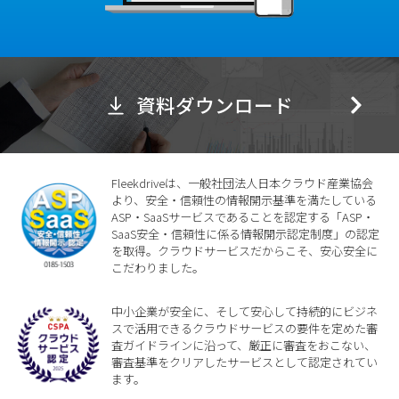
資料ダウンロード
Fleekdriveは、一般社団法人日本クラウド産業協会
より、安全・信頼性の情報開示基準を満たしている
ASP・SaaSサービスであることを認定する「ASP・
SaaS安全・信頼性に係る情報開示認定制度」の認定
を取得。クラウドサービスだからこそ、安心安全に
こだわりました。
中小企業が安全に、そして安心して持続的にビジネ
スで活用できるクラウドサービスの要件を定めた審
査ガイドラインに沿って、厳正に審査をおこない、
審査基準をクリアしたサービスとして認定されてい
ます。