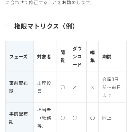
に合わせて修正することをお勧めします。
権限マトリクス（例）
ダウ
閲
編
フェーズ
対象者
ンロ
期間
覧
集
ード
会議3日
事前配布
出席役
○
×
×
前〜前日
期
員
まで
担当者
事前配布
（総務
○
○
○
同上
期
等）