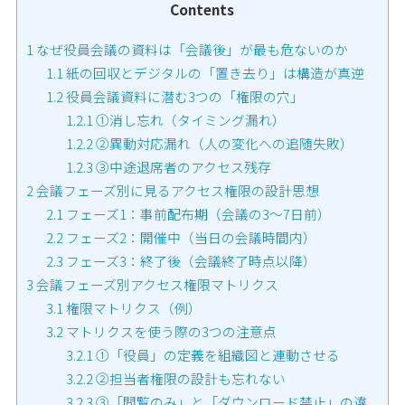
Contents
1
なぜ役員会議の資料は「会議後」が最も危ないのか
1.1
紙の回収とデジタルの「置き去り」は構造が真逆
1.2
役員会議資料に潜む3つの「権限の穴」
1.2.1
①消し忘れ（タイミング漏れ）
1.2.2
②異動対応漏れ（人の変化への追随失敗）
1.2.3
③中途退席者のアクセス残存
2
会議フェーズ別に見るアクセス権限の設計思想
2.1
フェーズ1：事前配布期（会議の3〜7日前）
2.2
フェーズ2：開催中（当日の会議時間内）
2.3
フェーズ3：終了後（会議終了時点以降）
3
会議フェーズ別アクセス権限マトリクス
3.1
権限マトリクス（例）
3.2
マトリクスを使う際の3つの注意点
3.2.1
①「役員」の定義を組織図と連動させる
3.2.2
②担当者権限の設計も忘れない
3.2.3
③「閲覧のみ」と「ダウンロード禁止」の違