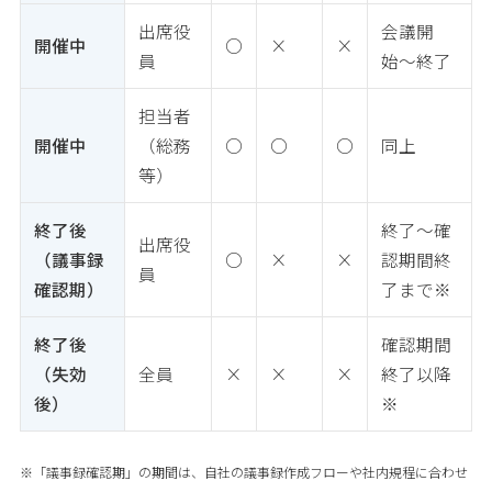
出席役
会議開
開催中
○
×
×
員
始〜終了
担当者
開催中
（総務
○
○
○
同上
等）
終了後
終了〜確
出席役
（議事録
○
×
×
認期間終
員
確認期）
了まで※
終了後
確認期間
（失効
全員
×
×
×
終了以降
後）
※
※「議事録確認期」の期間は、自社の議事録作成フローや社内規程に合わせ