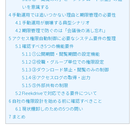
いを意識する
4
手動運用では追いつかない理由と期限管理の必要性
4.1
手動運用が崩壊する典型シナリオ
4.2
期限管理で防ぐのは「会議後の消し忘れ」
5
アクセス権限自動制御に必要なシステム要件の整理
5.1
確認すべき5つの機能要件
5.1.1
①公開期間・閲覧期間の設定機能
5.1.2
②役職・グループ単位での権限設定
5.1.3
③ダウンロード禁止・閲覧のみの制御
5.1.4
④アクセスログの取得・出力
5.1.5
⑤外部共有の制限
5.2
Fleekdriveで対応できる要件について
6
自社の権限設計を始める前に確認すべきこと
6.1
現状棚卸しのための5つの問い
7
まとめ