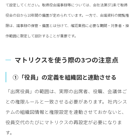
て設定してください。取締役会議事録等については、会社法第371条で取締
役会の日から10年間の備置が定められています。一方で、会議資料の閲覧権
限は、議事録の保管・備置とは分けて、確認業務に必要な期間・対象者・操
作範囲に限定して設計することが重要です。
マトリクスを使う際の3つの注意点
①「役員」の定義を組織図と連動させる
「出席役員」の範囲は、実際の出席者、役職、会議体ご
との権限ルールと一致させる必要があります。 社内シス
テムの組織図情報と権限設定を連動させておかないと、
役員交代のたびにマトリクスの再設定が必要になりま
す。