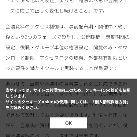
ーズに応じて正しく変化し続けること」です。
会議資料のアクセス制御は、事前配布期・開催中・終了
後という3つのフェーズで設計し、公開期間・閲覧期間の
設定、役職・グループ単位の権限設定、閲覧のみ・ダウ
ンロード制限、アクセスログの取得、外部共有制限とい
った要件を満たすツールで実装することが重要です。
あわせて、直前や会議中の資料差し替えに対応できる担
当サイトでは、サイトの利便性向上のため、クッキー(Cookie)を使用
当者権限、ダウンロード禁止だけでは防げない画面キャ
しています。
サイトのクッキー(Cookie)の使用に関しては、「
個人情報保護方針
」
プチャ・撮影リスク、公開期間終了後のアクセス停止ま
をお読みください。
で含めて設計しておく必要があります。利便性を残しな
OK
がら、会議後に資料が残り続ける状態を防ぐことが、役
員会議資料のペーパーレス化では重要です。