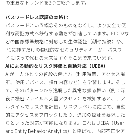
の重要なトレンドを2つご紹介します。
パスワードレス認証の本格化
パスワードという概念そのものをなくし、より安全で便
利な認証方式へ移行する動きが加速しています。FIDO2な
どの国際標準規格に対応した生体認証（顔や指紋）や、
PCに挿すだけの物理的なセキュリティキーが、パスワー
ドに取って代わる未来はすぐそこまで来ています。
AIによる動的なリスク評価と自動対応（UEBA）
AIが一人ひとりの普段の働き方（利用時間、アクセス場
所、使用デバイス、操作内容など）を学習します。そし
て、そのパターンから逸脱した異常な振る舞い（例：深
夜に機密ファイルへ大量アクセス）を検知すると、リア
ルタイムでリスクを評価。リスクレベルに応じて、自動
的にアクセスをブロックしたり、追加の認証を要求した
りといった対応が可能になります。これはUEBA（User
and Entity Behavior Analytics）と呼ばれ、内部不正やア