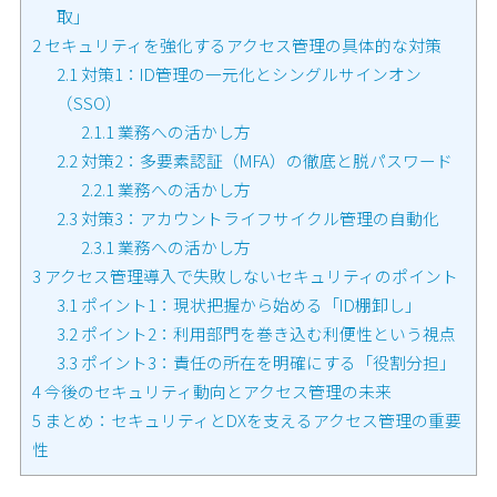
取」
2
セキュリティを強化するアクセス管理の具体的な対策
2.1
対策1：ID管理の一元化とシングルサインオン
（SSO）
2.1.1
業務への活かし方
2.2
対策2：多要素認証（MFA）の徹底と脱パスワード
2.2.1
業務への活かし方
2.3
対策3：アカウントライフサイクル管理の自動化
2.3.1
業務への活かし方
3
アクセス管理導入で失敗しないセキュリティのポイント
3.1
ポイント1：現状把握から始める「ID棚卸し」
3.2
ポイント2：利用部門を巻き込む利便性という視点
3.3
ポイント3：責任の所在を明確にする「役割分担」
4
今後のセキュリティ動向とアクセス管理の未来
5
まとめ：セキュリティとDXを支えるアクセス管理の重要
性