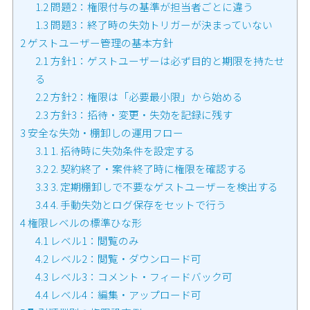
1.2
問題2：権限付与の基準が担当者ごとに違う
1.3
問題3：終了時の失効トリガーが決まっていない
2
ゲストユーザー管理の基本方針
2.1
方針1：ゲストユーザーは必ず目的と期限を持たせ
る
2.2
方針2：権限は「必要最小限」から始める
2.3
方針3：招待・変更・失効を記録に残す
3
安全な失効・棚卸しの運用フロー
3.1
1. 招待時に失効条件を設定する
3.2
2. 契約終了・案件終了時に権限を確認する
3.3
3. 定期棚卸しで不要なゲストユーザーを検出する
3.4
4. 手動失効とログ保存をセットで行う
4
権限レベルの標準ひな形
4.1
レベル1：閲覧のみ
4.2
レベル2：閲覧・ダウンロード可
4.3
レベル3：コメント・フィードバック可
4.4
レベル4：編集・アップロード可