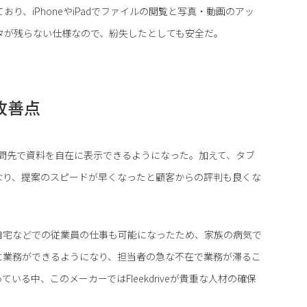
供しており、iPhoneやiPadでファイルの閲覧と写真・動画のアッ
データが残らない仕様なので、紛失したとしても安全だ。
る改善点
って訪問先で資料を自在に表示できるようになった。加えて、タブ
なり、提案のスピードが早くなったと顧客からの評判も良くな
自宅などでの従業員の仕事も可能になったため、家族の病気で
に業務ができるようになり、担当者の急な不在で業務が滞るこ
る中、このメーカーではFleekdriveが貴重な人材の確保